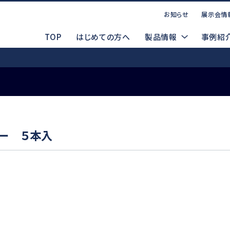
お知らせ
展示会情
TOP
はじめての方へ
製品情報
事例紹
お問い合わせ
点案内
CADデータ（DXF/STEP）
コーポレートサイト
P
マ
ター ５本入
製品ラインナップ
索する
WEBお問い合わせ
製品デモ機貸出依頼
電動式
d
Emax EVOlution
Espert 500
安全データシート(SDS)
メルマガ登録