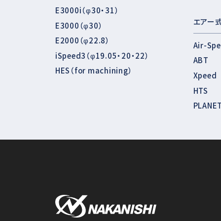
E3000i（φ30・31）
エアー
E3000（φ30）
E2000（φ22.8）
Air-Sp
iSpeed3（φ19.05・20・22）
ABT
HES（for machining）
Xpeed
HTS
PLANE