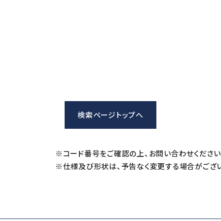
iSpeed3 (φ19.05・20・22)
ABT
HES (for machining)
Xpeed
HTS
PLANET
検索ページトップへ
※コード番号をご確認の上、お問い合わせください
※仕様及び形状は、予告なく変更する場合がござい