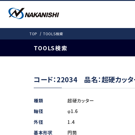
PRODUCTS
SOLUTIONS
DOWNLOAD
COMPANY
TOP
TOOLS検索
SUPPORT
会社情報
製品情報
ダウンロード
事例紹介
お客様サポート
TOOLS検索
事例紹介
カタログ
会社概要
取扱説明書
愛しきものたち
機工事業部 拠
モータスピンドルTO
コード：22034 品名：超硬カッ
製品ラインナップ
検
よくある質問
電動式 (基本外径・mm)
ギア式
種類
超硬カッター
E4000 (φ40)
Gear-Spee
軸径
φ1.6
E3000i（φ30・31）
外径
1.4
エアー式
E3000 (φ30)
非該当証明書発行依頼
基本形状
円筒
E2000 (φ22.8)
Air-Speed