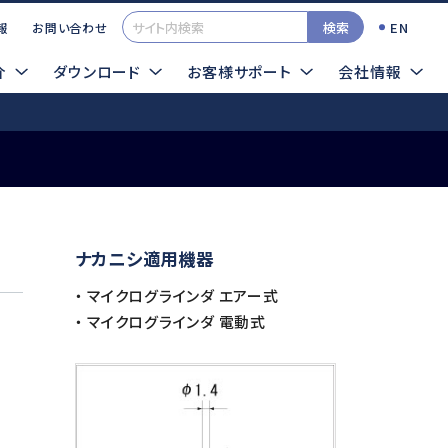
検索
EN
報
お問い合わせ
介
ダウンロード
お客様サポート
会社情報
一覧
カタログ
イクログラインダTOP
ナカニシ適用機器
検索する
TOOLSサンプル依頼
・ マイクログラインダ エアー式
エアー式
超音波
・ マイクログラインダ 電動式
ロータス
シーナスZERO
インパルス
ソニックカッターZERO
プレストII
サイトマップ