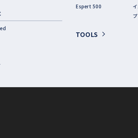
Espert 500
イ
式
プ
eed
TOOLS
T