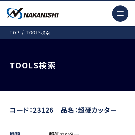
EN
TOP
TOOLS検索
検索
TOP
TOOLS検索
はじめての方へ
製品情報
コード：23126 品名：超硬カッター
事例紹介
種類
超硬カッター