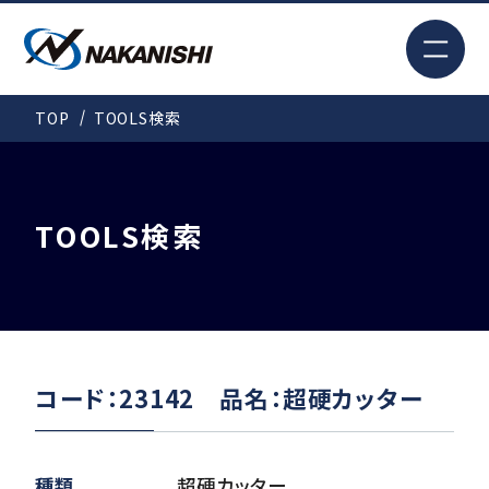
EN
TOP
TOOLS検索
検索
TOP
TOOLS検索
はじめての方へ
製品情報
コード：23142 品名：超硬カッター
事例紹介
種類
超硬カッター