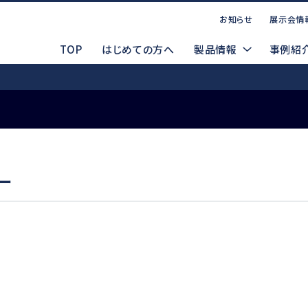
お知らせ
展示会情
TOP
はじめての方へ
製品情報
事例紹
お問い合わせ
点案内
CADデータ（DXF/STEP）
コーポレートサイト
P
マ
ー
製品ラインナップ
索する
WEBお問い合わせ
製品デモ機貸出依頼
電動式
d
Emax EVOlution
Espert 500
安全データシート(SDS)
メルマガ登録