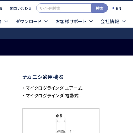
検索
EN
報
お問い合わせ
介
ダウンロード
お客様サポート
会社情報
一覧
カタログ
イクログラインダTOP
ナカニシ適用機器
検索する
TOOLSサンプル依頼
・ マイクログラインダ エアー式
エアー式
超音波
・ マイクログラインダ 電動式
ロータス
シーナスZERO
インパルス
ソニックカッターZERO
プレストII
サイトマップ