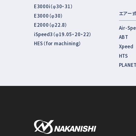
E3000i（φ30・31）
エアー
E3000（φ30）
E2000（φ22.8）
Air-Sp
iSpeed3（φ19.05・20・22）
ABT
HES（for machining）
Xpeed
HTS
PLANE