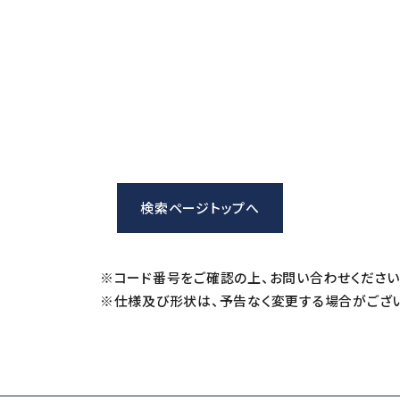
iSpeed3 (φ19.05・20・22)
ABT
HES (for machining)
Xpeed
HTS
PLANET
検索ページトップへ
※コード番号をご確認の上、お問い合わせください
※仕様及び形状は、予告なく変更する場合がござい