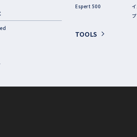
Espert 500
イ
式
プ
eed
TOOLS
T