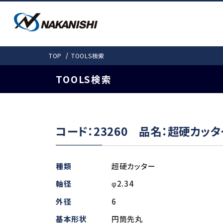
PRODUCTS
SOLUTIONS
DOWNLOAD
COMPANY
TOP
TOOLS検索
SUPPORT
会社情報
製品情報
ダウンロード
事例紹介
お客様サポート
TOOLS検索
事例紹介
カタログ
会社概要
取扱説明書
愛しきものたち
機工事業部 拠
モータスピンドルTO
コード：23260 品名：超硬カッタ
製品ラインナップ
検
よくある質問
電動式 (基本外径・mm)
ギア式
種類
超硬カッター
E4000 (φ40)
Gear-Spee
軸径
φ2.34
E3000i（φ30・31）
外径
6
エアー式
E3000 (φ30)
非該当証明書発行依頼
基本形状
円筒先丸
E2000 (φ22.8)
Air-Speed