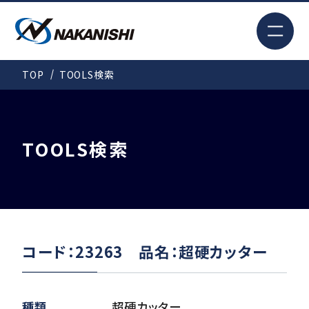
EN
TOP
TOOLS検索
検索
TOP
TOOLS検索
はじめての方へ
製品情報
コード：23263 品名：超硬カッター
事例紹介
種類
超硬カッター