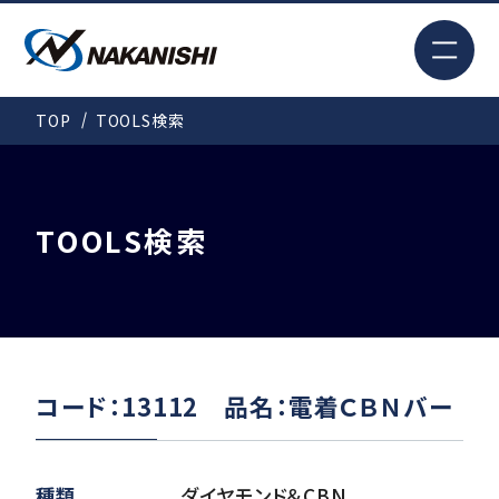
EN
TOP
TOOLS検索
検索
TOP
TOOLS検索
はじめての方へ
製品情報
コード：13112 品名：電着ＣＢＮバー
事例紹介
種類
ダイヤモンド＆CBN