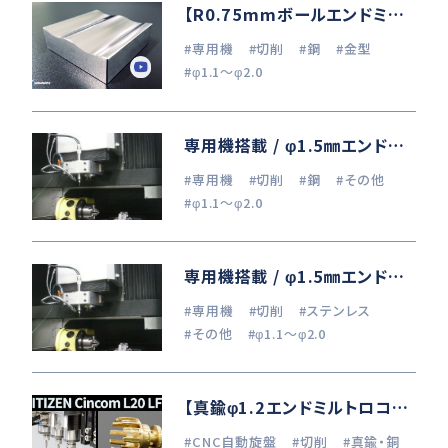
【R0.75mmボールエンドミル切削加工】マシニングセンタ×60,000min⁻¹フランジスピンドル
#専用機
#切削
#鋼
#金型
#φ1.1～φ2.0
専用機搭載 / φ1.5㎜エンドミル加工 (S50C)
#専用機
#切削
#鋼
#その他
#φ1.1～φ2.0
専用機搭載 / φ1.5㎜エンドミル加工 (SUS304)
#専用機
#切削
#ステンレス
#その他
#φ1.1～φ2.0
【真鍮φ1.2エンドミルトロコイド加工】高速回転スピンドル×CNC自動旋盤
#CNC自動旋盤
#切削
#真鍮・銅