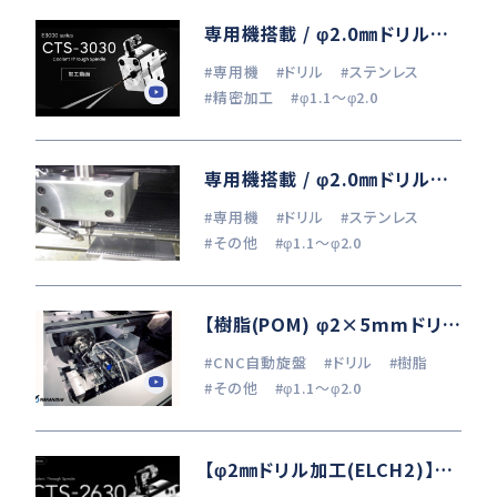
専用機搭載 / φ2.0㎜ドリル加工 (SUS304)
#専用機
#ドリル
#ステンレス
#精密加工
#φ1.1～φ2.0
専用機搭載 / φ2.0㎜ドリル加工 (SUS304)
#専用機
#ドリル
#ステンレス
#その他
#φ1.1～φ2.0
【樹脂(POM) φ2×5mmドリル加工】CNC旋盤×フランジスピンドル
#CNC自動旋盤
#ドリル
#樹脂
#その他
#φ1.1～φ2.0
【φ2㎜ドリル加工(ELCH2)】CNC旋盤 × クーラントスルースピンドル / MITSUBISHI MATERIALS collaboration