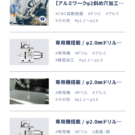
【アルミワークφ2斜め穴加工】くし刃旋盤×自動工具交換スピンドル
#CNC自動旋盤
#ドリル
#アルミ
#その他
#φ1.1～φ2.0
専用機搭載 / φ2.0㎜ドリル加工 (A6061)
#専用機
#ドリル
#アルミ
#精密加工
#φ1.1～φ2.0
専用機搭載 / φ2.0㎜ドリル加工 (A6061)
#専用機
#ドリル
#アルミ
#その他
#φ1.1～φ2.0
専用機搭載 / φ2.0㎜ドリル加工 (C2801)
#専用機
#ドリル
#真鍮・銅