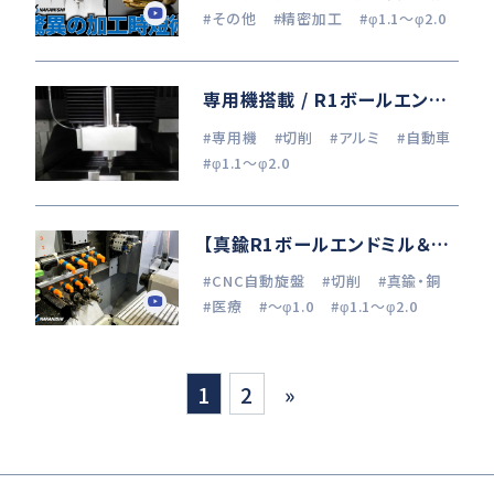
#その他
#精密加工
#φ1.1～φ2.0
専用機搭載 / R1ボールエンドミル加工 (A7075P)
#専用機
#切削
#アルミ
#自動車
#φ1.1～φ2.0
【真鍮R1ボールエンドミル＆φ0.8エンドミル加工】CNC自動旋盤×φ22小型スピンドル
#CNC自動旋盤
#切削
#真鍮・銅
#医療
#～φ1.0
#φ1.1～φ2.0
1
2
»