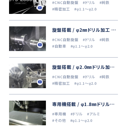
#CNC自動旋盤
#ドリル
#純鉄
#精密加工
#φ1.1～φ2.0
旋盤搭載 / φ2㎜ドリル加工 (ELCH2) / 三菱マテリアル(株)DIAEDGE collaboration
#CNC自動旋盤
#ドリル
#純鉄
#自動車
#φ1.1～φ2.0
旋盤搭載 / φ2.0㎜ドリル加工 (ELCH2)
#CNC自動旋盤
#ドリル
#純鉄
#精密加工
#φ1.1～φ2.0
専用機搭載 / φ1.8㎜ドリル加工 (A6061)
#専用機
#ドリル
#アルミ
#その他
#φ1.1～φ2.0