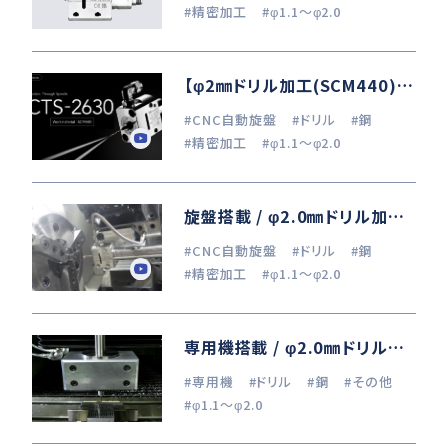
#精密加工
#φ1.1～φ2.0
【φ2㎜ドリル加工(SCM440)】CNC旋盤 × クーラントスルースピンドル / MITSUBISHI MATERIALS collaboration
#CNC自動旋盤
#ドリル
#鋼
#精密加工
#φ1.1～φ2.0
旋盤搭載 / φ2.0㎜ドリル加工 (SCM440)
#CNC自動旋盤
#ドリル
#鋼
#精密加工
#φ1.1～φ2.0
専用機搭載 / φ2.0㎜ドリル加工 (S50C)
#専用機
#ドリル
#鋼
#その他
#φ1.1～φ2.0