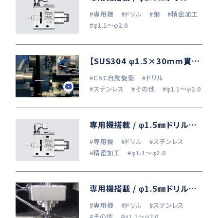
#専用機
#ドリル
#鋼
#精密加工
#φ1.1～φ2.0
【SUS304 φ1.5×30mm貫通穴加工】くし刃旋盤×クーラントスルースピンドル
#CNC自動旋盤
#ドリル
#ステンレス
#その他
#φ1.1～φ2.0
専用機搭載 / φ1.5㎜ドリル加工 (SUS304)
#専用機
#ドリル
#ステンレス
#精密加工
#φ1.1～φ2.0
専用機搭載 / φ1.5㎜ドリル加工 (SUS304)
#専用機
#ドリル
#ステンレス
#その他
#φ1.1～φ2.0