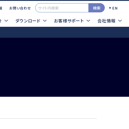
検索
EN
報
お問い合わせ
介
ダウンロード
お客様サポート
会社情報
一覧
カタログ
イクログラインダTOP
検索する
TOOLSサンプル依頼
エアー式
超音波
ロータス
シーナスZERO
インパルス
ソニックカッターZERO
プレストII
サイトマップ