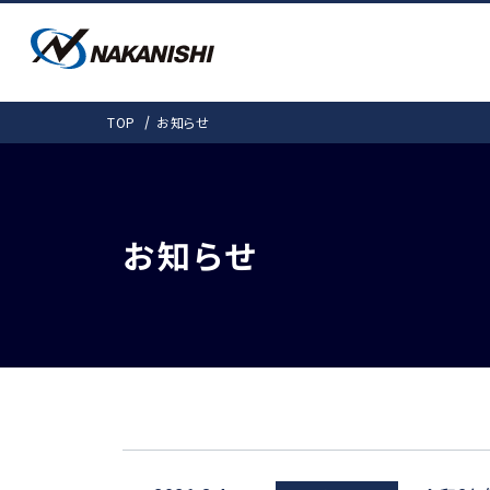
PRODUCTS
SOLUTIONS
DOWNLOAD
COMPANY
TOP
お知らせ
SUPPORT
会社情報
製品情報
ダウンロード
事例紹介
お客様サポート
事例紹介
カタログ
会社概要
取扱説明書
愛しきものたち
機工事業部 拠
モータスピンドルTO
お知らせ
製品ラインナップ
検
よくある質問
電動式 (基本外径・mm)
ギア式
E4000 (φ40)
Gear-Spee
E3000i（φ30・31）
エアー式
E3000 (φ30)
非該当証明書発行依頼
E2000 (φ22.8)
Air-Speed