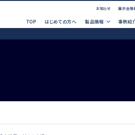
お知らせ
展示会情
TOP
はじめての方へ
製品情報
事例紹
お問い合わせ
点案内
CADデータ（DXF/STEP）
コーポレートサイト
P
マ
製品ラインナップ
索する
WEBお問い合わせ
製品デモ機貸出依頼
電動式
d
Emax EVOlution
Espert 500
安全データシート(SDS)
メルマガ登録