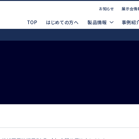
お知らせ
展示会情
TOP
はじめての方へ
製品情報
事例紹
お問い合わせ
点案内
CADデータ（DXF/STEP）
コーポレートサイト
P
マ
製品ラインナップ
索する
WEBお問い合わせ
製品デモ機貸出依頼
電動式
d
Emax EVOlution
Espert 500
安全データシート(SDS)
メルマガ登録