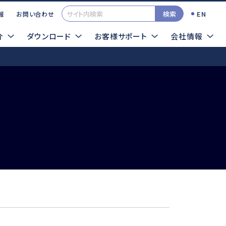
検索
EN
報
お問い合わせ
介
ダウンロード
お客様サポート
会社情報
一覧
カタログ
イクログラインダTOP
検索する
TOOLSサンプル依頼
エアー式
超音波
ロータス
シーナスZERO
インパルス
ソニックカッターZERO
プレストII
サイトマップ