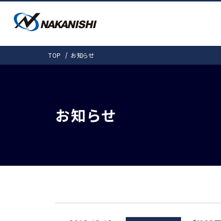
PRODUCTS
SOLUTIONS
DOWNLOAD
COMPANY
TOP
お知らせ
SUPPORT
会社情報
製品情報
ダウンロード
事例紹介
お客様サポート
事例紹介
カタログ
会社概要
取扱説明書
愛しきものたち
機工事業部 拠
モータスピンドルTO
お知らせ
製品ラインナップ
検
よくある質問
電動式 (基本外径・mm)
ギア式
E4000 (φ40)
Gear-Spee
E3000i（φ30・31）
エアー式
E3000 (φ30)
非該当証明書発行依頼
E2000 (φ22.8)
Air-Speed