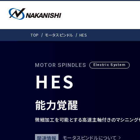
PRODUCTS
SOLUTIONS
DOWNLOAD
COMPANY
TOP
モータスピンドル
HES
SUPPORT
会社情報
製品情報
ダウンロード
事例紹介
お客様サポート
事例紹介
カタログ
会社概要
取扱説明書
愛しきものたち
機工事業部 拠
モータスピンドルTO
MOTOR SPINDLES
Electric System
H
E
S
製品ラインナップ
検
よくある質問
電動式 (基本外径・mm)
ギア式
能力覚醒
E4000 (φ40)
Gear-Spee
微細加工を可能とする高速主軸付きのマシニング
E3000i（φ30・31）
エアー式
E3000 (φ30)
非該当証明書発行依頼
モータスピンドルについて
関連情報
E2000 (φ22.8)
Air-Speed