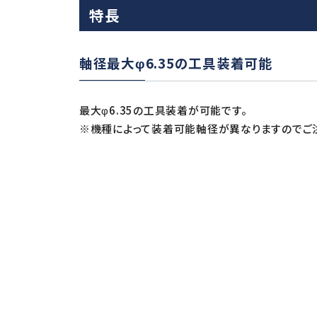
特長
軸径最大φ6.35の工具装着可能
最大φ6.35の工具装着が可能です。
※機種によって装着可能軸径が異なりますのでご