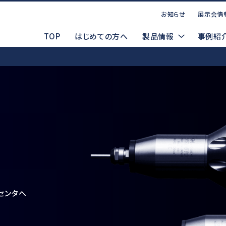
お知らせ
展示会情
TOP
はじめての方へ
製品情報
事例紹
お問い合わせ
点案内
CADデータ（DXF/STEP）
コーポレートサイト
P
マ
製品ラインナップ
索する
WEBお問い合わせ
製品デモ機貸出依頼
電動式
d
Emax EVOlution
センタへ
Espert 500
安全データシート(SDS)
メルマガ登録