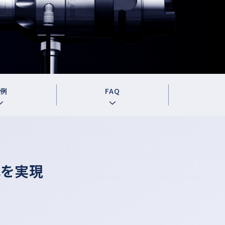
OOLS
事
例
F
A
Q
化を実現