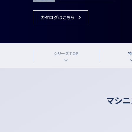
iSpeed3 (φ19.05・20・22)
ABT
カタログはこちら
HES (for machining)
Xpeed
HTS
PLANET
シ
リ
ー
ズ
T
O
P
マシニ