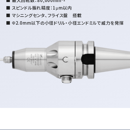
■ 最大回転数：80,000min
■ スピンドル振れ精度：1μm以内
■ マシニングセンタ、フライス盤 搭載
■ Φ2.0mm以下の小径ドリル・小径エンドミルで威力を発揮