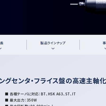
T
特
長
製
品
ラ
イ
ン
ナ
ッ
プ
ングセンタ・フライス盤の高速主軸
■ 各種テーパに対応：BT、HSK A63、ST、IT
■ 最大出力：350W
-1