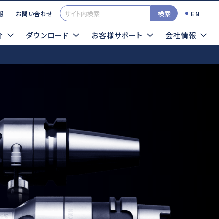
検索
EN
報
お問い合わせ
介
ダウンロード
お客様サポート
会社情報
一覧
カタログ
イクログラインダTOP
検索する
TOOLSサンプル依頼
エアー式
超音波
ロータス
シーナスZERO
インパルス
ソニックカッターZERO
プレストII
サイトマップ