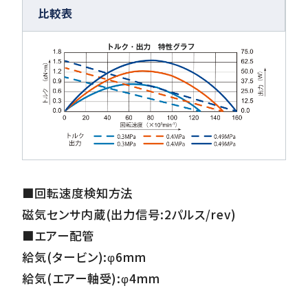
比較表
■回転速度検知方法
磁気センサ内蔵(出力信号:2パルス/rev)
■エアー配管
給気(タービン):φ6mm
給気(エアー軸受):φ4mm