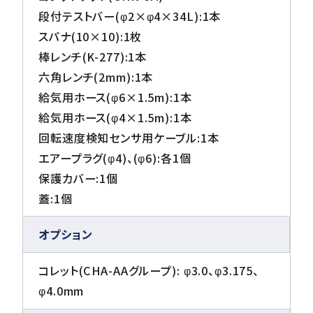
段付テストバー(φ2×φ4×34L):1本
スパナ(10×10):1枚
棒レンチ(K-277):1本
六角レンチ(2mm):1本
給気用ホース(φ6×1.5m):1本
給気用ホース(φ4×1.5m):1本
回転速度検知センサ用ケーブル:1本
エアープラグ(φ4)、(φ6):各1個
保護カバー:1個
蓋:1個
オプション
コレット(CHA-AAグループ): φ3.0、φ3.175、
φ4.0mm