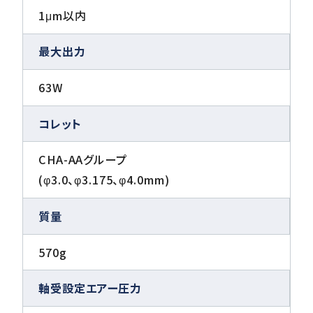
1μm以内
最大出力
63W
コレット
CHA-AAグループ
(φ3.0、φ3.175、φ4.0mm)
質量
570g
軸受設定エアー圧力