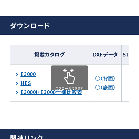
ダウンロード
掲載カタログ
DXFデータ
STEP
E3000
○（背面）
HES
○（底面）
スクロールできます
E3000i・E3000仕様比較表
関連リンク