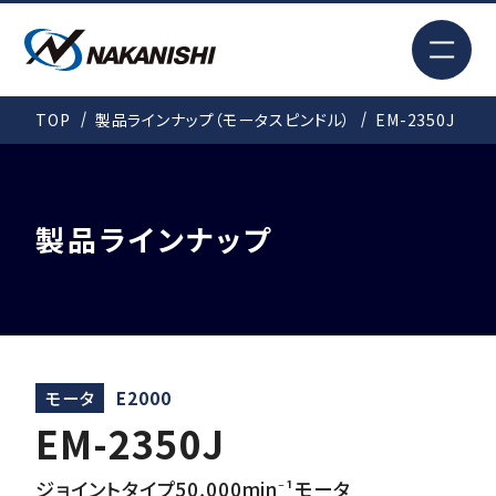
EN
TOP
製品ラインナップ（モータスピンドル）
EM-2350J
検索
TOP
製品ラインナップ
はじめての方へ
製品情報
モータ
E2000
EM-2350J
事例紹介
ジョイントタイプ50,000min⁻¹モータ