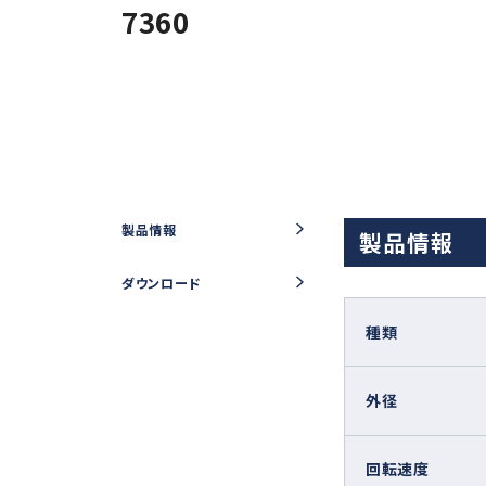
7360
iSpeed3 (φ19.05・20・22)
ABT
HES (for machining)
Xpeed
HTS
PLANET
製品情報
製品情報
ダウンロード
種類
外径
回転速度