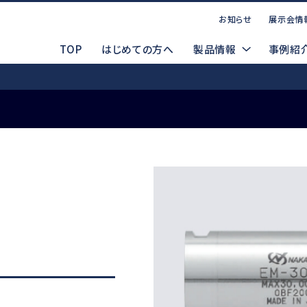
お知らせ
展示会情
TOP
はじめての方へ
製品情報
事例紹
お問い合わせ
点案内
CADデータ（DXF/STEP）
コーポレートサイト
P
マ
製品ラインナップ
索する
WEBお問い合わせ
製品デモ機貸出依頼
電動式
d
Emax EVOlution
Espert 500
安全データシート(SDS)
メルマガ登録