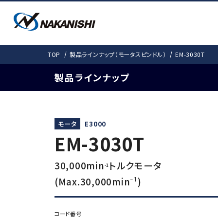
PRODUCTS
SOLUTIONS
DOWNLOAD
COMPANY
TOP
製品ラインナップ（モータスピンドル）
EM-3030T
SUPPORT
会社情報
製品情報
ダウンロード
事例紹介
お客様サポート
製品ラインナップ
事例紹介
カタログ
会社概要
取扱説明書
愛しきものたち
機工事業部 拠
モータスピンドルTO
モータ
E3000
製品ラインナップ
検
EM-3030T
よくある質問
電動式 (基本外径・mm)
ギア式
30,000min
トルクモータ
-1
E4000 (φ40)
Gear-Spee
(Max.30,000min⁻¹)
E3000i（φ30・31）
エアー式
E3000 (φ30)
非該当証明書発行依頼
コード番号
E2000 (φ22.8)
Air-Speed