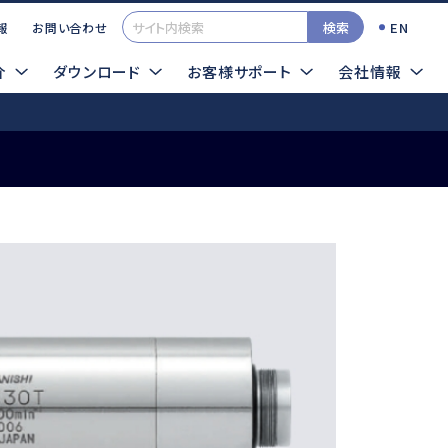
検索
EN
報
お問い合わせ
介
ダウンロード
お客様サポート
会社情報
一覧
カタログ
イクログラインダTOP
検索する
TOOLSサンプル依頼
エアー式
超音波
ロータス
シーナスZERO
インパルス
ソニックカッターZERO
プレストII
サイトマップ