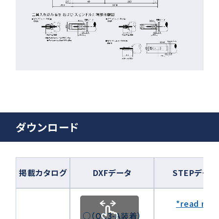
ダウンロード
掲載カタログ
DXFデータ
STEPデータ
*read me
○（QC3-A装着）