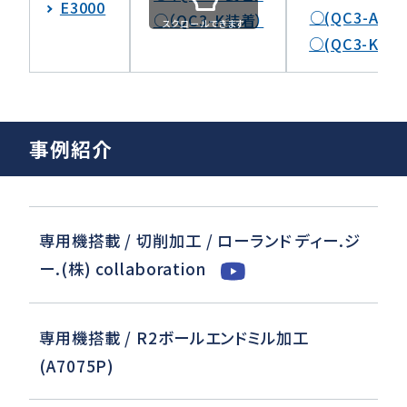
E3000
○(QC3-A装着
○（QC3-K装着）
スクロールできます
○(QC3-K装着
事例紹介
専用機搭載 / 切削加工 / ローランド ディー.ジ
ー.(株) collaboration
専用機搭載 / R2ボールエンドミル加工
(A7075P)