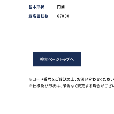
基本形状
円筒
iSpeed3 (φ19.05・20・22)
ABT
HES (for machining)
Xpeed
最高回転数
67000
HTS
PLANET
検索ページトップへ
※コード番号をご確認の上、お問い合わせください
※仕様及び形状は、予告なく変更する場合がござい