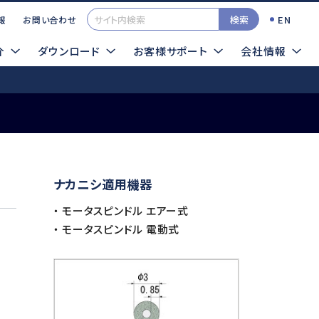
検索
EN
報
お問い合わせ
介
ダウンロード
お客様サポート
会社情報
一覧
カタログ
イクログラインダTOP
ナカニシ適用機器
検索する
TOOLSサンプル依頼
・ モータスピンドル エアー式
エアー式
超音波
・ モータスピンドル 電動式
ロータス
シーナスZERO
インパルス
ソニックカッターZERO
プレストII
サイトマップ