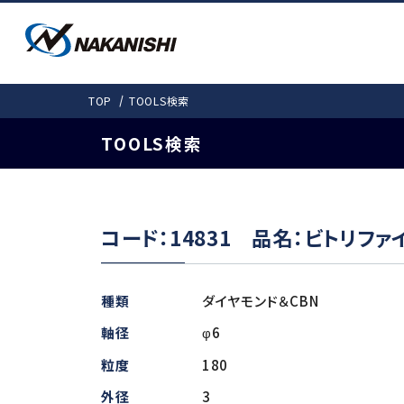
PRODUCTS
SOLUTIONS
DOWNLOAD
COMPANY
TOP
TOOLS検索
SUPPORT
会社情報
製品情報
ダウンロード
事例紹介
お客様サポート
TOOLS検索
事例紹介
カタログ
会社概要
取扱説明書
愛しきものたち
機工事業部 拠
モータスピンドルTO
コード：14831 品名：ビトリフ
製品ラインナップ
検
よくある質問
電動式 (基本外径・mm)
ギア式
種類
ダイヤモンド＆CBN
E4000 (φ40)
Gear-Spee
軸径
φ6
E3000i（φ30・31）
粒度
180
エアー式
E3000 (φ30)
非該当証明書発行依頼
外径
3
E2000 (φ22.8)
Air-Speed