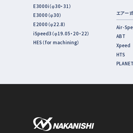
E3000i（φ30・31）
エアー
E3000（φ30）
E2000（φ22.8）
Air-Sp
iSpeed3（φ19.05・20・22）
ABT
HES（for machining）
Xpeed
HTS
PLANE