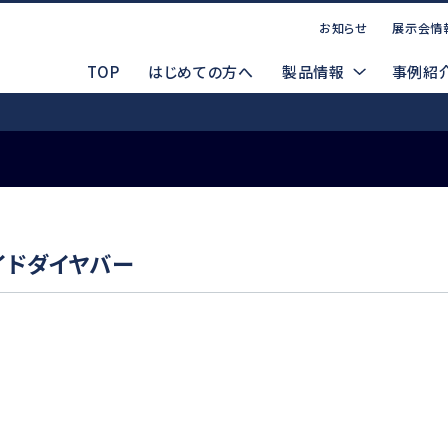
お知らせ
展示会情
TOP
はじめての方へ
製品情報
事例紹
お問い合わせ
点案内
CADデータ（DXF/STEP）
コーポレートサイト
P
マ
ァイドダイヤバー
製品ラインナップ
索する
WEBお問い合わせ
製品デモ機貸出依頼
電動式
d
Emax EVOlution
Espert 500
安全データシート(SDS)
メルマガ登録