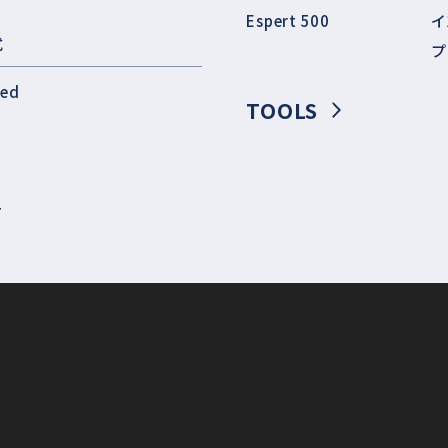
Espert 500
イ
式
プ
eed
TOOLS
T