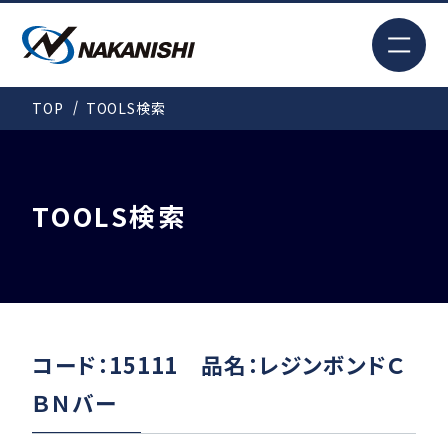
EN
TOP
TOOLS検索
検索
TOP
TOOLS検索
はじめての方へ
製品情報
コード：15111 品名：レジンボンドＣ
ＢＮバー
事例紹介