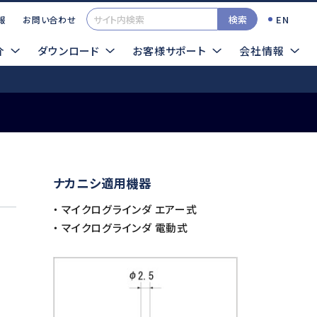
検索
EN
報
お問い合わせ
介
ダウンロード
お客様サポート
会社情報
一覧
カタログ
イクログラインダTOP
ナカニシ適用機器
検索する
TOOLSサンプル依頼
・ マイクログラインダ エアー式
エアー式
超音波
・ マイクログラインダ 電動式
ロータス
シーナスZERO
インパルス
ソニックカッターZERO
プレストII
サイトマップ