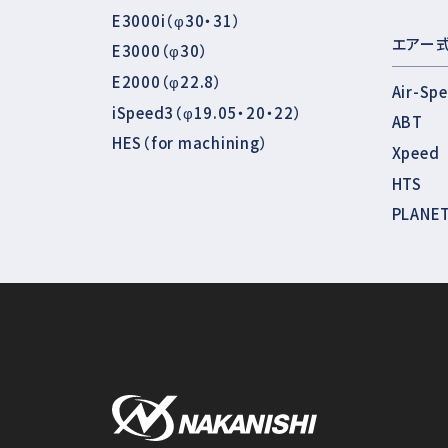
E3000i（φ30・31）
エアー
E3000（φ30）
E2000（φ22.8）
Air-Sp
iSpeed3（φ19.05・20・22）
ABT
HES（for machining）
Xpeed
HTS
PLANE