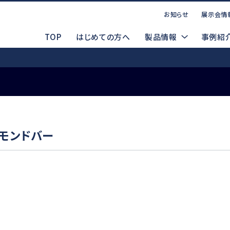
お知らせ
展示会情
TOP
はじめての方へ
製品情報
事例紹
お問い合わせ
点案内
CADデータ（DXF/STEP）
コーポレートサイト
P
マ
ヤモンドバー
製品ラインナップ
索する
WEBお問い合わせ
製品デモ機貸出依頼
電動式
d
Emax EVOlution
Espert 500
安全データシート(SDS)
メルマガ登録