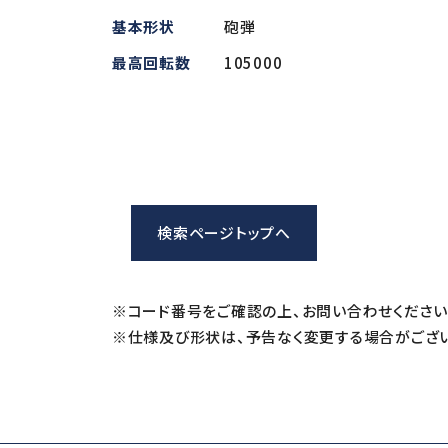
基本形状
砲弾
iSpeed3 (φ19.05・20・22)
ABT
HES (for machining)
Xpeed
最高回転数
105000
HTS
PLANET
検索ページトップへ
※コード番号をご確認の上、お問い合わせください
※仕様及び形状は、予告なく変更する場合がござい