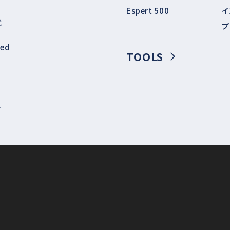
Espert 500
イ
式
プ
eed
TOOLS
T