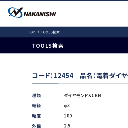
PRODUCTS
SOLUTIONS
DOWNLOAD
COMPANY
TOP
TOOLS検索
SUPPORT
会社情報
製品情報
ダウンロード
事例紹介
お客様サポート
TOOLS検索
事例紹介
カタログ
会社概要
取扱説明書
愛しきものたち
機工事業部 拠
モータスピンドルTO
コード：12454 品名：電着ダイ
製品ラインナップ
検
よくある質問
電動式 (基本外径・mm)
ギア式
種類
ダイヤモンド＆CBN
E4000 (φ40)
Gear-Spee
軸径
φ3
E3000i（φ30・31）
粒度
100
エアー式
E3000 (φ30)
非該当証明書発行依頼
外径
2.5
E2000 (φ22.8)
Air-Speed