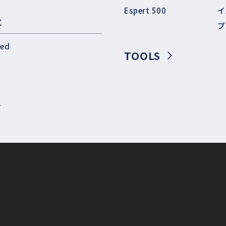
Espert 500
イ
式
プ
eed
TOOLS
T