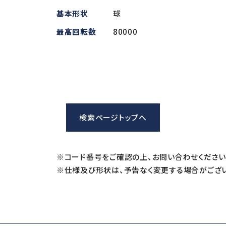
基本形状
球
iSpeed3 (φ19.05・20・22)
ABT
HES (for machining)
Xpeed
最高回転数
80000
HTS
PLANET
検索ページトップへ
※コード番号をご確認の上、お問い合わせください
※仕様及び形状は、予告なく変更する場合がござい