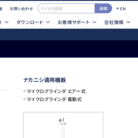
検索
EN
報
お問い合わせ
介
ダウンロード
お客様サポート
会社情報
一覧
カタログ
イクログラインダTOP
ナカニシ適用機器
検索する
TOOLSサンプル依頼
・ マイクログラインダ エアー式
エアー式
超音波
・ マイクログラインダ 電動式
ロータス
シーナスZERO
インパルス
ソニックカッターZERO
プレストII
サイトマップ