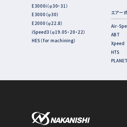
E3000i（φ30・31）
エアー
E3000（φ30）
E2000（φ22.8）
Air-Sp
iSpeed3（φ19.05・20・22）
ABT
HES（for machining）
Xpeed
HTS
PLANE