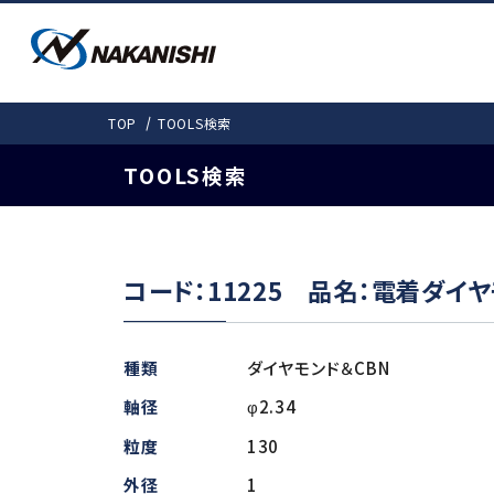
PRODUCTS
SOLUTIONS
DOWNLOAD
COMPANY
TOP
TOOLS検索
SUPPORT
会社情報
製品情報
ダウンロード
事例紹介
お客様サポート
TOOLS検索
事例紹介
カタログ
会社概要
取扱説明書
愛しきものたち
機工事業部 拠
モータスピンドルTO
コード：11225 品名：電着ダイ
製品ラインナップ
検
よくある質問
電動式 (基本外径・mm)
ギア式
種類
ダイヤモンド＆CBN
E4000 (φ40)
Gear-Spee
軸径
φ2.34
E3000i（φ30・31）
粒度
130
エアー式
E3000 (φ30)
非該当証明書発行依頼
外径
1
E2000 (φ22.8)
Air-Speed