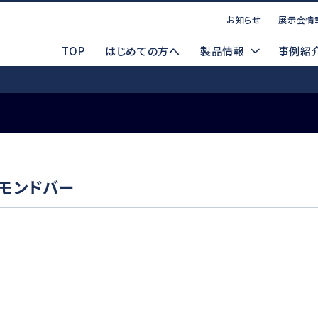
お知らせ
展示会情
TOP
はじめての方へ
製品情報
事例紹
お問い合わせ
点案内
CADデータ（DXF/STEP）
コーポレートサイト
P
マ
ヤモンドバー
製品ラインナップ
索する
WEBお問い合わせ
製品デモ機貸出依頼
電動式
d
Emax EVOlution
Espert 500
安全データシート(SDS)
メルマガ登録