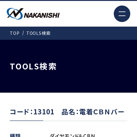
EN
TOP
TOOLS検索
検索
TOP
TOOLS検索
はじめての方へ
製品情報
コード：13101 品名：電着ＣＢＮバー
事例紹介
種類
ダイヤモンド＆CBN