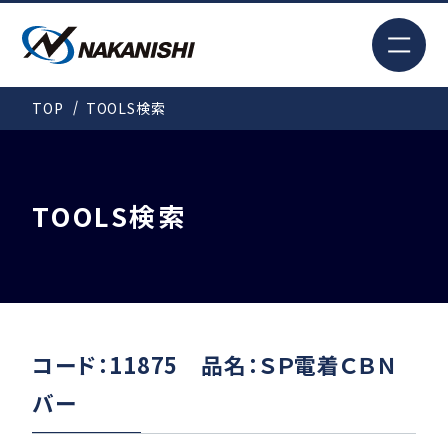
EN
TOP
TOOLS検索
検索
TOP
TOOLS検索
はじめての方へ
製品情報
コード：11875 品名：ＳＰ電着ＣＢＮ
バー
事例紹介