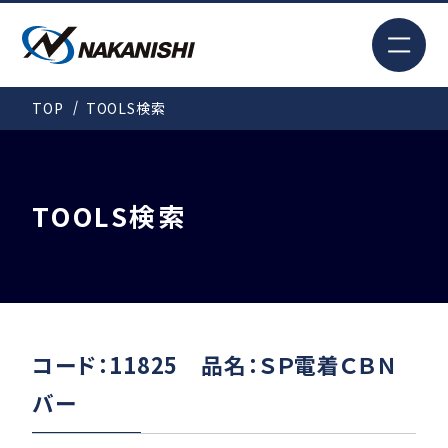
EN
TOP
TOOLS検索
検索
TOP
TOOLS検索
はじめての方へ
製品情報
コード：11825 品名：ＳＰ電着ＣＢＮ
バー
事例紹介